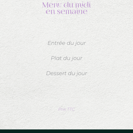
Menu du midi
en semaine
Entrée du jour
Plat du jour
Dessert du jour
Prix TTC